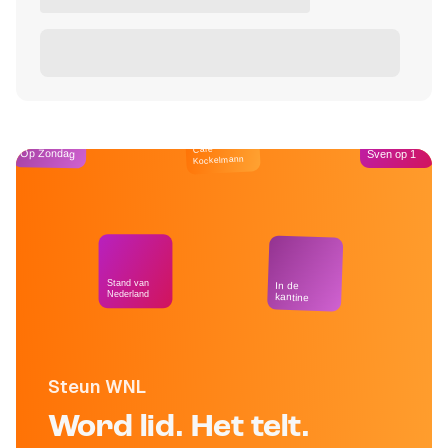
Café
Op Zondag
Sven op 1
Kockelmann
Stand van
In de
Nederland
kantine
Steun WNL
Word lid. Het telt.