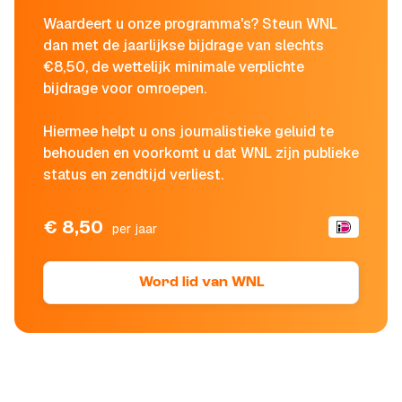
Waardeert u onze programma's? Steun WNL
dan met de jaarlijkse bijdrage van slechts
€8,50, de wettelijk minimale verplichte
bijdrage voor omroepen.
Hiermee helpt u ons journalistieke geluid te
behouden en voorkomt u dat WNL zijn publieke
status en zendtijd verliest.
€ 8,50
per jaar
Word lid van WNL