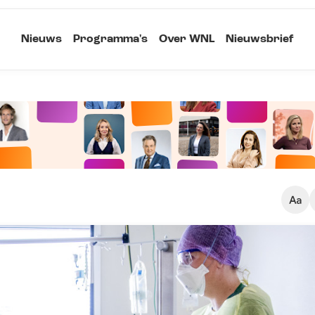
Nieuws
Programma's
Over WNL
Nieuwsbrief
Klein
Kopieer link
Standaard
Groot