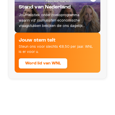
Stand van Nederland
Journalistiek onderzoeksprogramma
waarin vijf journalisten economische
vraagstukken bekijken die ons dagelijks
leven raken.
Jouw stem telt
Steun ons voor slechts €8,50 per jaar. WNL
is er voor u.
Word lid van WNL