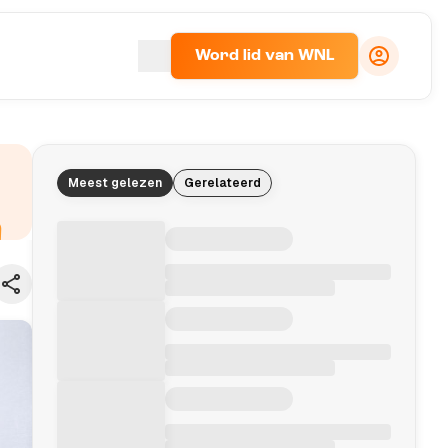
Word lid van WNL
Meest gelezen
Gerelateerd