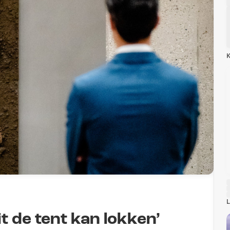
K
L
t de tent kan lokken’