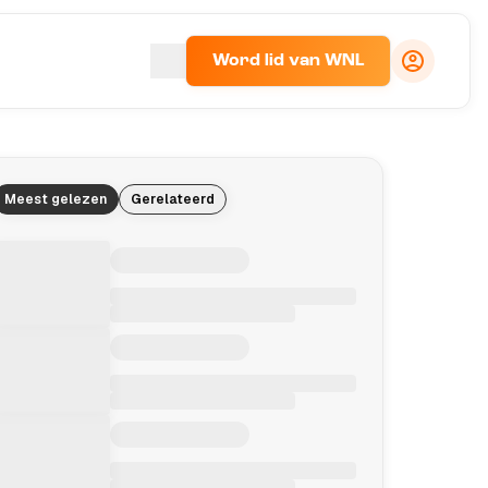
Word lid van WNL
Meest gelezen
Gerelateerd