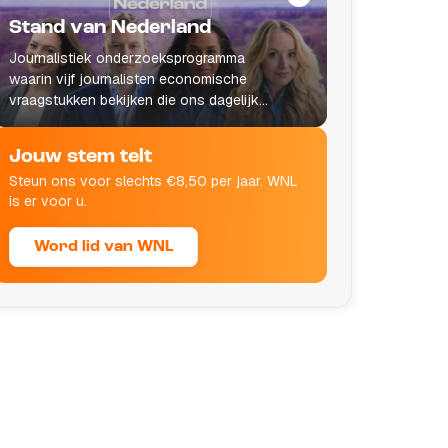
Stand van Nederland
Journalistiek onderzoeksprogramma
waarin vijf journalisten economische
vraagstukken bekijken die ons dagelijks
leven raken.
Jouw stem telt
Steun ons voor slechts €8,50 per jaar. WNL
is er voor u.
Word lid van WNL