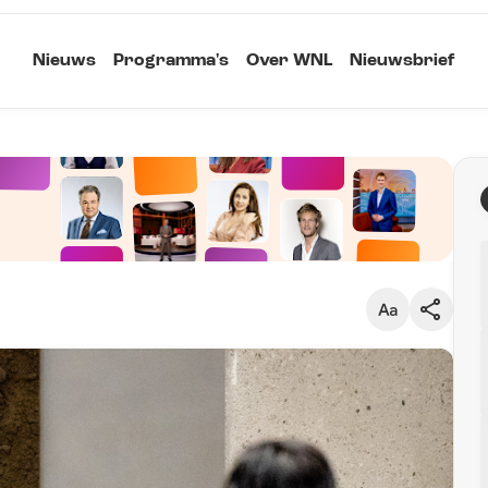
Nieuws
Programma's
Over WNL
Nieuwsbrief
Klein
Kopieer link
Standaard
Groot