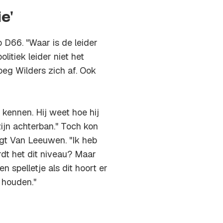
e'
p D66. "Waar is de leider
litiek leider niet het
roeg Wilders zich af. Ook
 kennen. Hij weet hoe hij
zijn achterban." Toch kon
gt Van Leeuwen. "Ik heb
dt het dit niveau? Maar
n spelletje als dit hoort er
 houden."