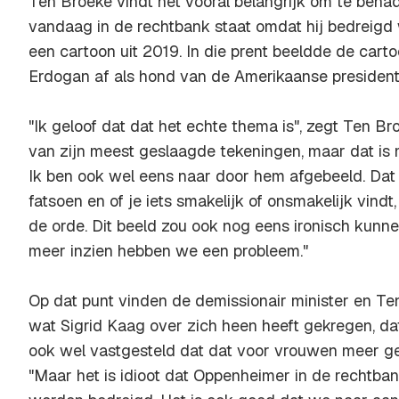
Ten Broeke vindt het vooral belangrijk om te ben
vandaag in de rechtbank staat omdat hij bedreigd
een cartoon uit 2019. In die prent beeldde de cart
Erdogan af als hond van de Amerikaanse presiden
"Ik geloof dat dat het echte thema is", zegt Ten Broe
van zijn meest geslaagde tekeningen, maar dat is m
Ik ben ook wel eens naar door hem afgebeeld. Dat d
fatsoen en of je iets smakelijk of onsmakelijk vindt,
de orde. Dit beeld zou ook nog eens ironisch kunnen
meer inzien hebben we een probleem."
Op dat punt vinden de demissionair minister en Ten 
wat Sigrid Kaag over zich heen heeft gekregen, dat
ook wel vastgesteld dat dat voor vrouwen meer ge
"Maar het is idioot dat Oppenheimer in de rechtban