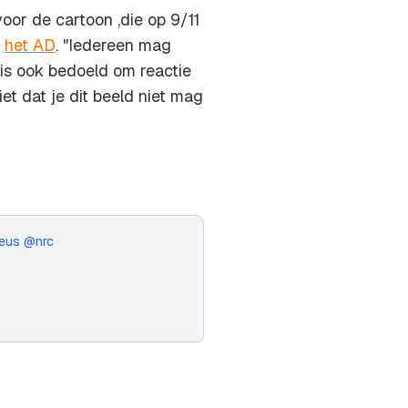
oor de cartoon ,die op 9/11
t
het AD
. "Iedereen mag
 is ook bedoeld om reactie
et dat je dit beeld niet mag
eus
@nrc