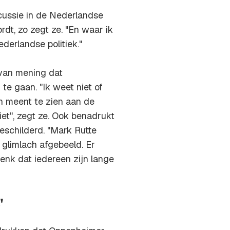
cussie in de Nederlandse
dt, zo zegt ze. "En waar ik
derlandse politiek."
 van mening dat
te gaan. "Ik weet niet of
n meent te zien aan de
et", zegt ze. Ook benadrukt
geschilderd. "Mark Rutte
glimlach afgebeeld. Er
enk dat iedereen zijn lange
'