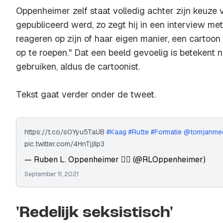
Oppenheimer zelf staat volledig achter zijn keuze v
gepubliceerd werd, zo zegt hij in een interview me
reageren op zijn of haar eigen manier, een cartoon
op te roepen." Dat een beeld gevoelig is betekent ni
gebruiken, aldus de cartoonist.
Tekst gaat verder onder de tweet.
https://t.co/s0Yyu5TaUB
#Kaag
#Rutte
#Formatie
@tomjanme
pic.twitter.com/4HnTjjIlp3
— Ruben L. Oppenheimer 🏴‍☠️ (@RLOppenheimer)
September 11, 2021
'Redelijk seksistisch'