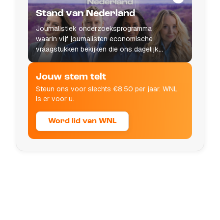
Stand van Nederland
Journalistiek onderzoeksprogramma
waarin vijf journalisten economische
vraagstukken bekijken die ons dagelijks
leven raken.
Jouw stem telt
Steun ons voor slechts €8,50 per jaar. WNL
is er voor u.
Word lid van WNL