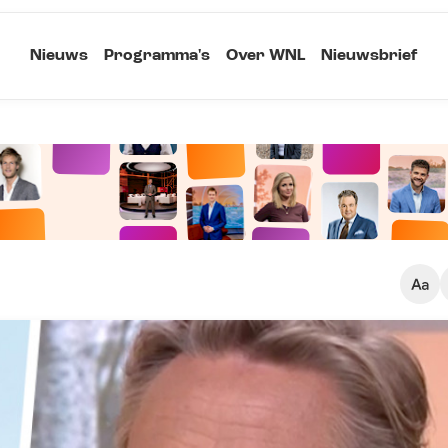
Nieuws
Programma's
Over WNL
Nieuwsbrief
Klein
Kopieer link
Standaard
Groot