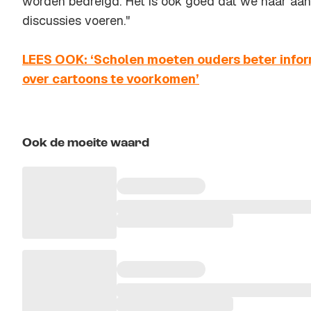
worden bedreigd. Het is ook goed dat we naar aan
discussies voeren."
LEES OOK: ‘Scholen moeten ouders beter info
over cartoons te voorkomen’
Ook de moeite waard