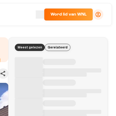
Word lid van WNL
Meest gelezen
Gerelateerd