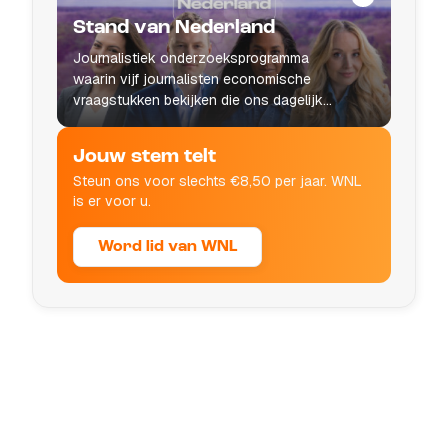
Stand van Nederland
Journalistiek onderzoeksprogramma
waarin vijf journalisten economische
vraagstukken bekijken die ons dagelijks
leven raken.
Jouw stem telt
Steun ons voor slechts €8,50 per jaar. WNL
is er voor u.
Word lid van WNL