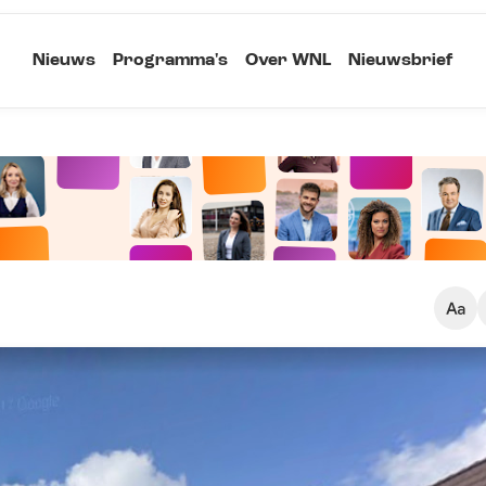
Nieuws
Programma's
Over WNL
Nieuwsbrief
Klein
Kopieer link
Standaard
Groot