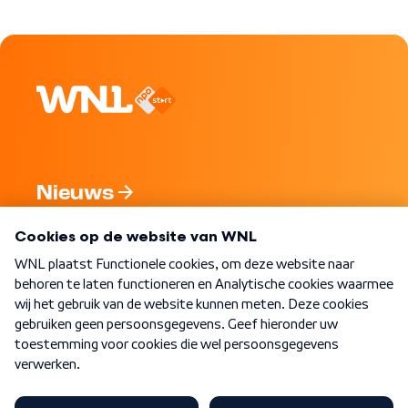
Nieuws
Programma's
Over WNL
Nieuwsbrief
Word Lid