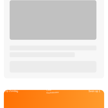
Café
Op Zondag
Sven op 1
Kockelmann