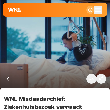
Klein
Standaard
Groot
WNL Misdaadarchief:
Kopieer link
Ziekenhuisbezoek verraadt