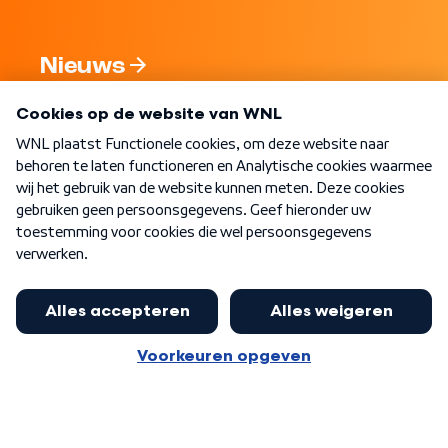
Nieuws
Programma's
Over WNL
Nieuwsbrief
Word Lid
Meer WNL voor jou
Jan Paternotte optimistisch over