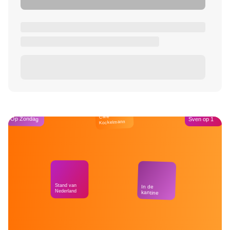
Café
Op Zondag
Sven op 1
Kockelmann
Stand van
In de
Nederland
kantine