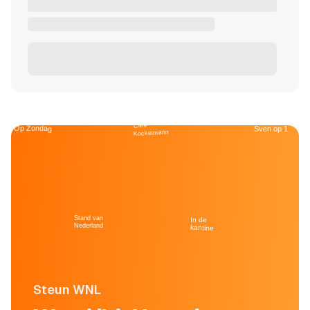
Café
Op Zondag
Sven op 1
Kockelmann
Stand van
In de
Nederland
kantine
Steun WNL