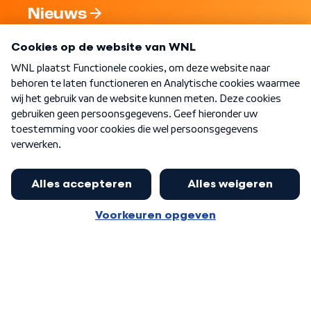
Nieuws
Programma's
Over WNL
Nieuwsbrief
Word Lid
Meer WNL voor jou
Eerste Kamer akkoord met begroting
van minister Sjoerdsma
Algemene voorwaarden
Cookie-instellingen
Privacy statement