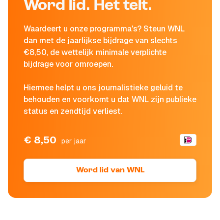
Word lid. Het telt.
Waardeert u onze programma's? Steun WNL
dan met de jaarlijkse bijdrage van slechts
€8,50, de wettelijk minimale verplichte
bijdrage voor omroepen.
Hiermee helpt u ons journalistieke geluid te
behouden en voorkomt u dat WNL zijn publieke
status en zendtijd verliest.
€ 8,50
per jaar
Word lid van WNL