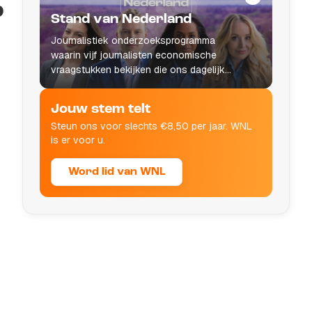
p
Stand van Nederland
Journalistiek onderzoeksprogramma
waarin vijf journalisten economische
vraagstukken bekijken die ons dagelijks
leven raken.
Jouw stem telt
Steun ons voor slechts €8,50 per jaar. WNL
is er voor u.
Word lid van WNL