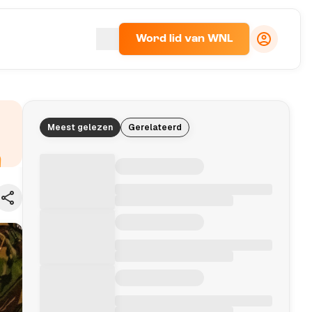
Word lid van WNL
Meest gelezen
Gerelateerd