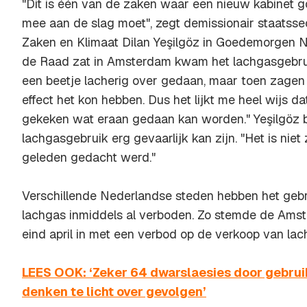
"Dit is één van de zaken waar een nieuw kabinet g
mee aan de slag moet", zegt demissionair staatss
Zaken en Klimaat Dilan Yeşilgöz in Goedemorgen Ne
de Raad zat in Amsterdam kwam het lachgasgebrui
een beetje lacherig over gedaan, maar toen zagen 
effect het kon hebben. Dus het lijkt me heel wijs da
gekeken wat eraan gedaan kan worden." Yeşilgöz 
lachgasgebruik erg gevaarlijk kan zijn. "Het is niet
geleden gedacht werd."
Verschillende Nederlandse steden hebben het gebr
lachgas inmiddels al verboden. Zo stemde de Am
eind april in met een verbod op de verkoop van lac
LEES OOK: ‘Zeker 64 dwarslaesies door gebrui
denken te licht over gevolgen’