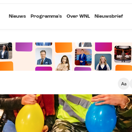
Nieuws
Programma's
Over WNL
Nieuwsbrief
Klein
Kopieer link
Standaard
Groot