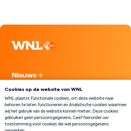
Nieuws
Programma's
Over WNL
Nieuwsbrief
Word Lid