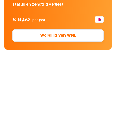
status en zendtijd verliest.
€ 8,50
per jaar
Word lid van WNL