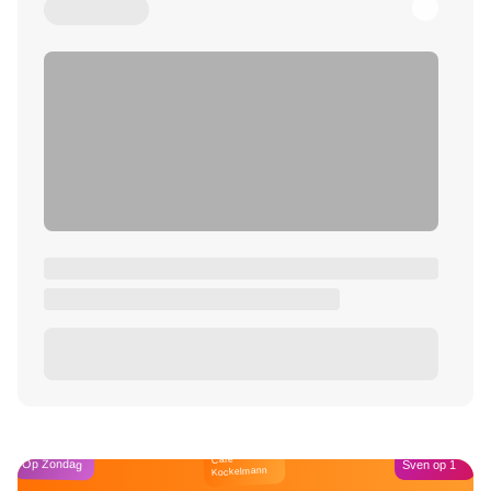
Café
Op Zondag
Sven op 1
Kockelmann