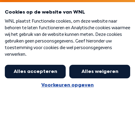
Programma's
Over WNL
Nieuwsbrief
Word Lid
Meer WNL voor jou
Eerste Kamer akkoord met begroting
van minister Sjoerdsma
Algemene voorwaarden
Cookie-instellingen
Privacy statement