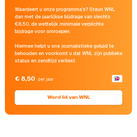
Waardeert u onze programma's? Steun WNL
dan met de jaarlijkse bijdrage van slechts
€8,50, de wettelijk minimale verplichte
bijdrage voor omroepen.
Hiermee helpt u ons journalistieke geluid te
behouden en voorkomt u dat WNL zijn publieke
status en zendtijd verliest.
€ 8,50
per jaar
Word lid van WNL