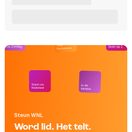
Café
Op Zondag
Sven op 1
Kockelmann
Stand van
In de
Nederland
kantine
Steun WNL
Word lid. Het telt.