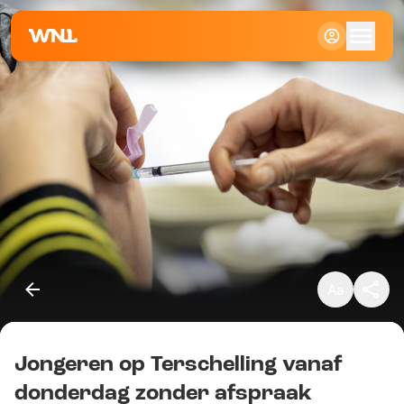
Klein
Standaard
Groot
Jongeren op Terschelling vanaf
Kopieer link
donderdag zonder afspraak