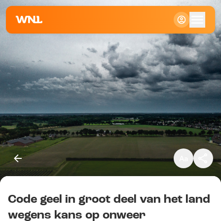
Klein
Standaard
Groot
Code geel in groot deel van het land
Kopieer link
wegens kans op onweer