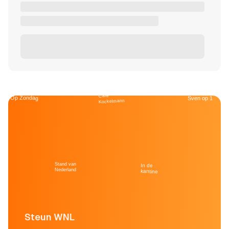
Café
Op Zondag
Sven op 1
Kockelmann
Stand van
In de
Nederland
kantine
Steun WNL