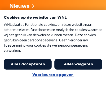
Nieuws
Programma's
Over WNL
Nieuwsbrief
Word Lid
Meer WNL voor jou
Presentator Frank van Leeuwen sluit
aan bij Goedenavond Nederland
Algemene voorwaarden
Cookie-instellingen
Privacy statement