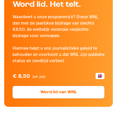
Word lid. Het telt.
Waardeert u onze programma's? Steun WNL
dan met de jaarlijkse bijdrage van slechts
€8,50, de wettelijk minimale verplichte
bijdrage voor omroepen.
Hiermee helpt u ons journalistieke geluid te
behouden en voorkomt u dat WNL zijn publieke
status en zendtijd verliest.
€ 8,50
per jaar
Word lid van WNL