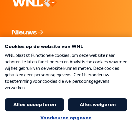
Nieuws
Programma's
Over WNL
Nieuwsbrief
Word Lid