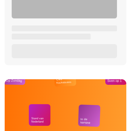
Café
Op Zondag
Sven op 1
Kockelmann
Stand van
In de
Nederland
kantine