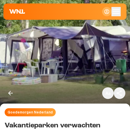
Klein
Standaard
Groot
Goedemorgen Nederland
Kopieer link
Vakantieparken verwachten