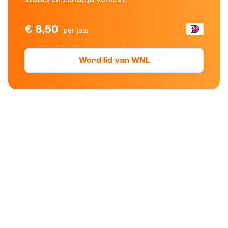
€ 8,50
per jaar
Word lid van WNL