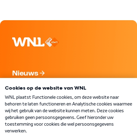
Nieuws
Programma's
Over WNL
Nieuwsbrief
Word Lid