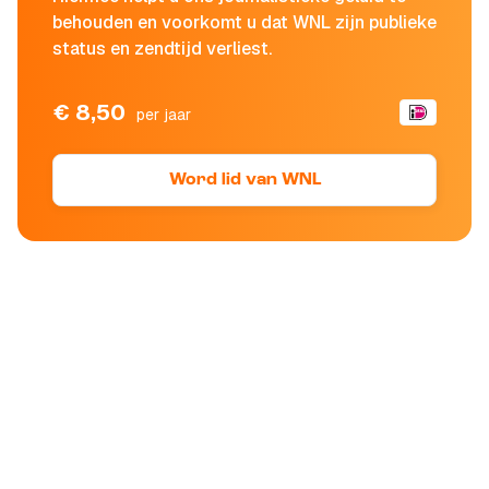
behouden en voorkomt u dat WNL zijn publieke
status en zendtijd verliest.
€ 8,50
per jaar
Word lid van WNL