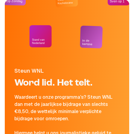
Op Zondag
Sven op 1
Kockelmann
Stand van
In de
Nederland
kantine
Steun WNL
Word lid. Het telt.
Waardeert u onze programma's? Steun WNL
dan met de jaarlijkse bijdrage van slechts
€8,50, de wettelijk minimale verplichte
bijdrage voor omroepen.
Hiermee helpt u ons journalistieke geluid te