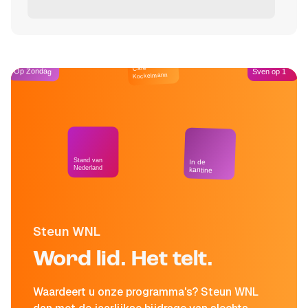
Café
Op Zondag
Sven op 1
Kockelmann
Stand van
In de
Nederland
kantine
Steun WNL
Word lid. Het telt.
Waardeert u onze programma's? Steun WNL