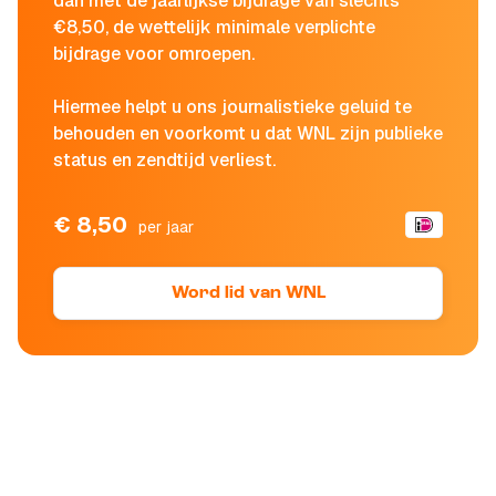
dan met de jaarlijkse bijdrage van slechts
€8,50, de wettelijk minimale verplichte
bijdrage voor omroepen.
Hiermee helpt u ons journalistieke geluid te
behouden en voorkomt u dat WNL zijn publieke
status en zendtijd verliest.
€ 8,50
per jaar
Word lid van WNL