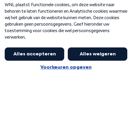
Over WNL
Nieuwsbrief
Word Lid
Meer WNL voor jou
Burgemeester Halsema kritisch:
kabinet deinsde in coronaperiode
Algemene voorwaarden
Cookie-instellingen
terug voor landelijke regie bij
Privacy statement
demonstraties