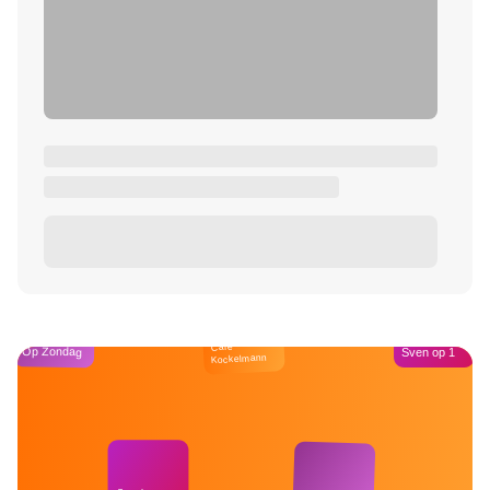
Café
Op Zondag
Sven op 1
Kockelmann