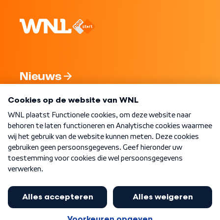
Nieuws
Programma's
Over WNL
Nieuwsbrief
Word Lid