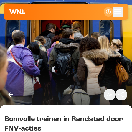
Klein
Standaard
Groot
Bomvolle treinen in Randstad door
Kopieer link
FNV-acties