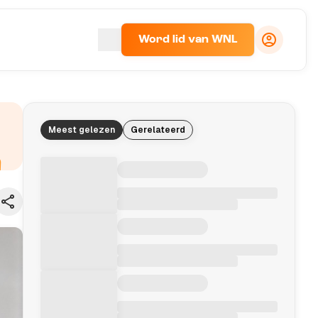
Word lid van WNL
Meest gelezen
Gerelateerd