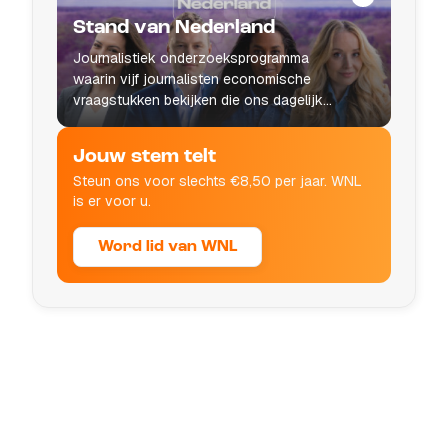
Stand van Nederland
Journalistiek onderzoeksprogramma
waarin vijf journalisten economische
vraagstukken bekijken die ons dagelijks
leven raken.
Jouw stem telt
Steun ons voor slechts €8,50 per jaar. WNL
is er voor u.
Word lid van WNL