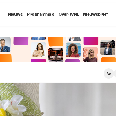
Nieuws
Programma's
Over WNL
Nieuwsbrief
Klein
Kopieer link
Standaard
Groot