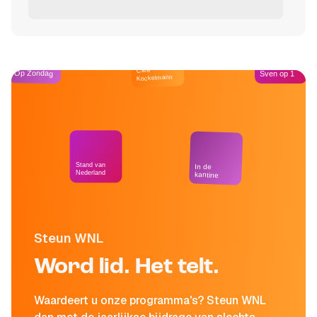
Café
Op Zondag
Sven op 1
Kockelmann
Stand van
In de
Nederland
kantine
Steun WNL
Word lid. Het telt.
Waardeert u onze programma's? Steun WNL