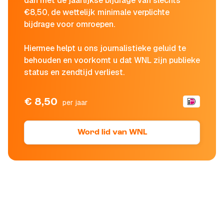
dan met de jaarlijkse bijdrage van slechts
€8,50, de wettelijk minimale verplichte
bijdrage voor omroepen.
Hiermee helpt u ons journalistieke geluid te
behouden en voorkomt u dat WNL zijn publieke
status en zendtijd verliest.
€ 8,50
per jaar
Word lid van WNL