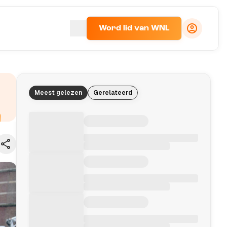
Word lid van WNL
Meest gelezen
Gerelateerd