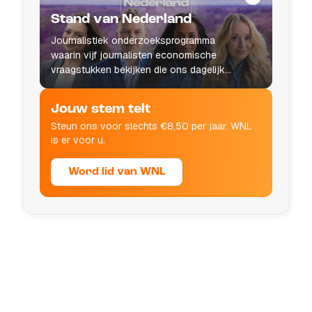
Stand van Nederland
Journalistiek onderzoeksprogramma
waarin vijf journalisten economische
vraagstukken bekijken die ons dagelijks
leven raken.
Jouw stem telt
Steun ons voor slechts €8,50 per jaar. WNL
is er voor u.
Word lid van WNL