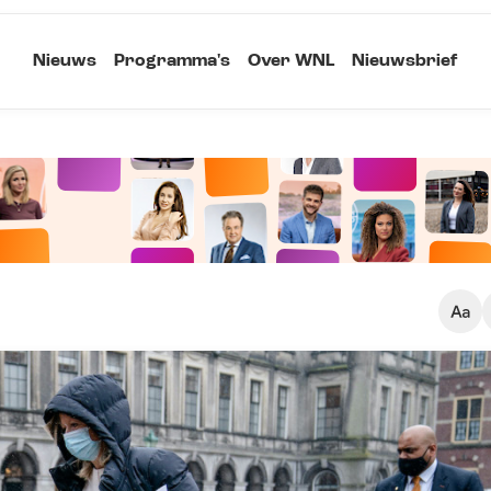
Nieuws
Programma's
Over WNL
Nieuwsbrief
Klein
Kopieer link
Standaard
Groot