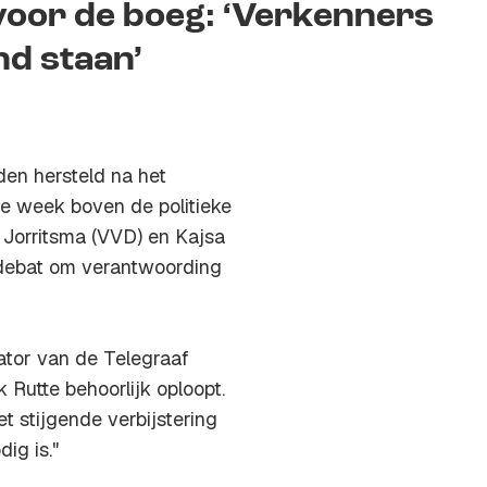
oor de boeg: ‘Verkenners
nd staan’
den hersteld na het
ze week boven de politieke
Jorritsma (VVD) en Kajsa
debat om verantwoording
tor van de Telegraaf
Rutte behoorlijk oploopt.
t stijgende verbijstering
ig is."