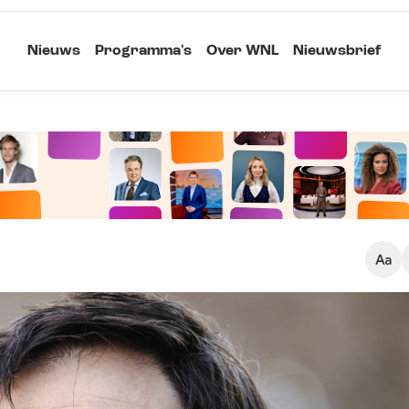
Nieuws
Programma's
Over WNL
Nieuwsbrief
Klein
Kopieer link
Standaard
Groot