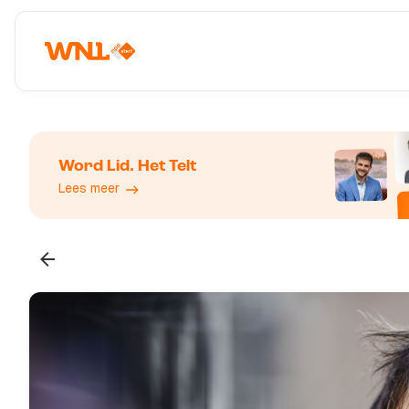
Word Lid. Het Telt
Lees meer