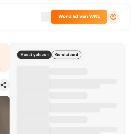
Word lid van WNL
Meest gelezen
Gerelateerd