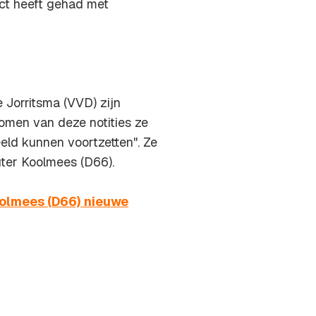
act heeft gehad met
Jorritsma (VVD) zijn
omen van deze notities ze
ld kunnen voortzetten". Ze
ter Koolmees (D66).
olmees (D66) nieuwe