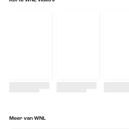
Korte WNL video's
Meer van WNL