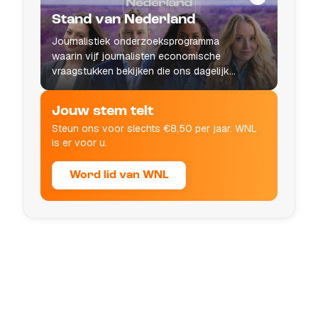
Stand van Nederland
Journalistiek onderzoeksprogramma
waarin vijf journalisten economische
vraagstukken bekijken die ons dagelijks
leven raken.
Jouw stem telt
Steun ons voor slechts €8,50 per jaar. WNL
is er voor u.
Word lid van WNL