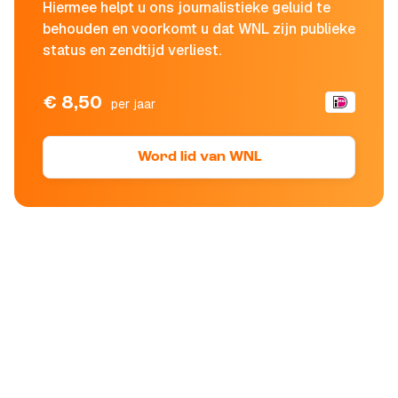
Hiermee helpt u ons journalistieke geluid te
behouden en voorkomt u dat WNL zijn publieke
status en zendtijd verliest.
€ 8,50
per jaar
Word lid van WNL