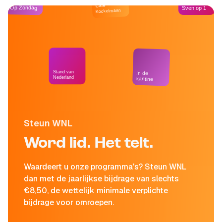
Café
Op Zondag
Sven op 1
Kockelmann
Stand van
In de
Nederland
kantine
Steun WNL
Word lid. Het telt.
Waardeert u onze programma's? Steun WNL
dan met de jaarlijkse bijdrage van slechts
€8,50, de wettelijk minimale verplichte
bijdrage voor omroepen.