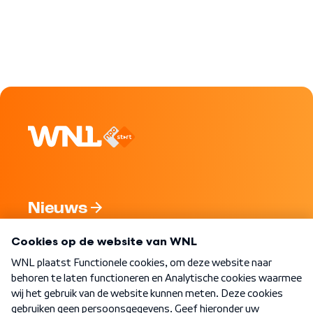
Nieuws
Programma's
Over WNL
Nieuwsbrief
Word Lid