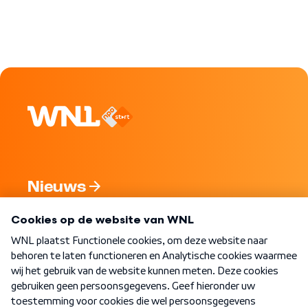
Nieuws
Programma's
Over WNL
Nieuwsbrief
Word Lid