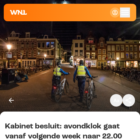
Klein
Standaard
Groot
Kabinet besluit: avondklok gaat
Kopieer link
vanaf volgende week naar 22.00