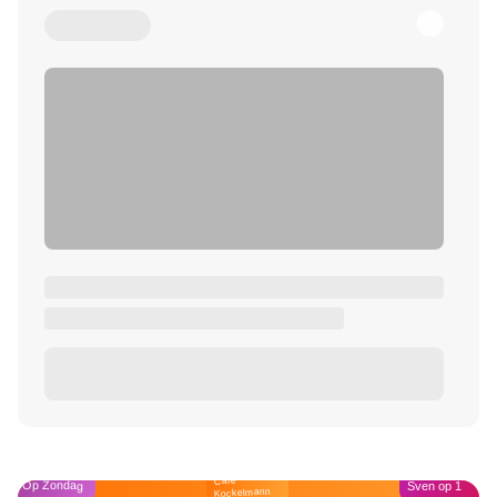
Café
Op Zondag
Sven op 1
Kockelmann