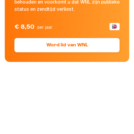
behouden en voorkomt u dat WNL zijn publieke
status en zendtijd verliest.
€ 8,50
per jaar
Word lid van WNL