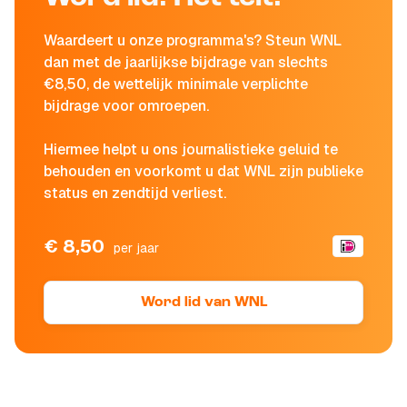
Waardeert u onze programma's? Steun WNL
dan met de jaarlijkse bijdrage van slechts
€8,50, de wettelijk minimale verplichte
bijdrage voor omroepen.
Hiermee helpt u ons journalistieke geluid te
behouden en voorkomt u dat WNL zijn publieke
status en zendtijd verliest.
€ 8,50
per jaar
Word lid van WNL