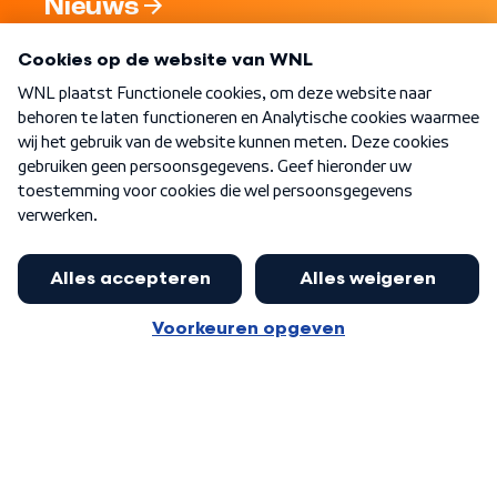
Nieuws
Programma's
Over WNL
Nieuwsbrief
Word Lid
Meer WNL voor jou
Jan Paternotte optimistisch over
stikstofdebat: 'Geen zwakker
Algemene voorwaarden
Cookie-instellingen
pakket, maar ideeën om het te
Privacy statement
versterken zijn welkom'