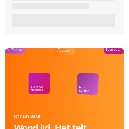
Café
Op Zondag
Sven op 1
Kockelmann
Stand van
In de
Nederland
kantine
Steun WNL
Word lid. Het telt.