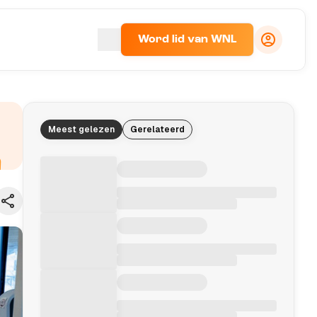
Word lid van WNL
Meest gelezen
Gerelateerd