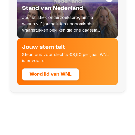
Stand van Nederland
Journalistiek onderzoeksprogramma
waarin vijf journalisten economische
vraagstukken bekijken die ons dagelijks
leven raken.
Jouw stem telt
Steun ons voor slechts €8,50 per jaar. WNL
is er voor u.
Word lid van WNL