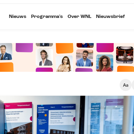
Nieuws
Programma's
Over WNL
Nieuwsbrief
Klein
Kopieer link
Standaard
Groot