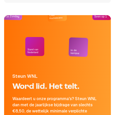
Café
Op Zondag
Sven op 1
Kockelmann
Stand van
In de
Nederland
kantine
Steun WNL
Word lid. Het telt.
Waardeert u onze programma's? Steun WNL
dan met de jaarlijkse bijdrage van slechts
€8,50, de wettelijk minimale verplichte