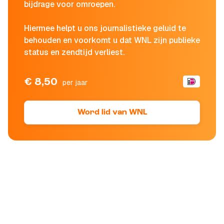
bijdrage voor omroepen.
Hiermee helpt u ons journalistieke geluid te
behouden en voorkomt u dat WNL zijn publieke
status en zendtijd verliest.
€ 8,50
per jaar
Word lid van WNL