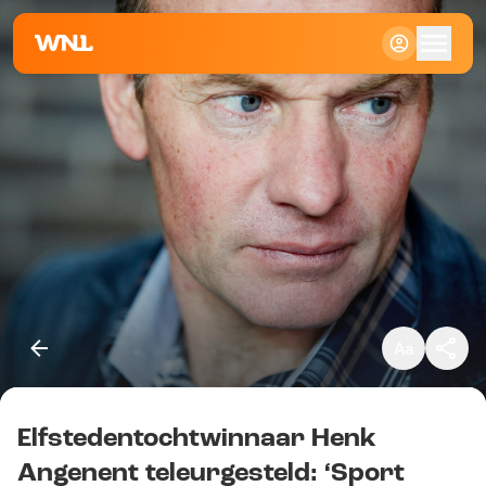
Klein
Standaard
Groot
Elfstedentochtwinnaar Henk
Kopieer link
Angenent teleurgesteld: ‘Sport