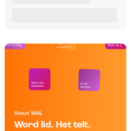
Café
Op Zondag
Sven op 1
Kockelmann
Stand van
In de
Nederland
kantine
Steun WNL
Word lid. Het telt.