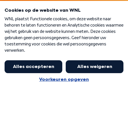
Programma's
Over WNL
Nieuwsbrief
Word Lid
Meer WNL voor jou
Eerste Kamer akkoord met begroting
van minister Sjoerdsma
Algemene voorwaarden
Cookie-instellingen
Privacy statement