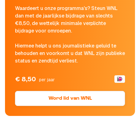
Waardeert u onze programma's? Steun WNL
dan met de jaarlijkse bijdrage van slechts
€8,50, de wettelijk minimale verplichte
bijdrage voor omroepen.
Hiermee helpt u ons journalistieke geluid te
behouden en voorkomt u dat WNL zijn publieke
status en zendtijd verliest.
€ 8,50
per jaar
Word lid van WNL