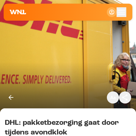
Klein
Standaard
Groot
DHL: pakketbezorging gaat door
Kopieer link
tijdens avondklok