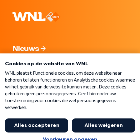
Nieuws
Programma's
Over WNL
Nieuwsbrief
Word Lid