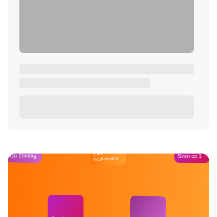
Café
Op Zondag
Sven op 1
Kockelmann