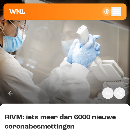
Klein
Standaard
Groot
RIVM: iets meer dan 6000 nieuwe
Kopieer link
coronabesmettingen