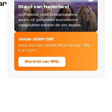
ar
Stand van Nederland
Journalistiek onderzoeksprogramma
waarin vijf journalisten economische
vraagstukken bekijken die ons dagelijks
leven raken.
Jouw stem telt
Steun ons voor slechts €8,50 per jaar. WNL
is er voor u.
Word lid van WNL