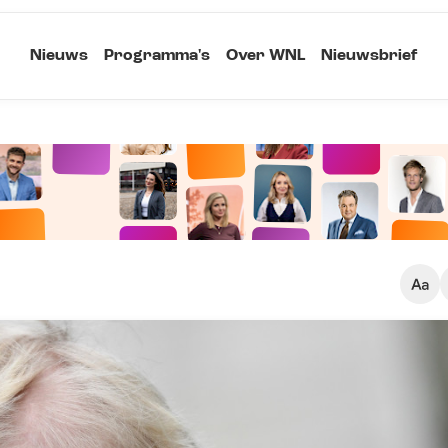
Nieuws
Programma's
Over WNL
Nieuwsbrief
Klein
Kopieer link
Standaard
Groot