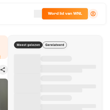
Word lid van WNL
Meest gelezen
Gerelateerd