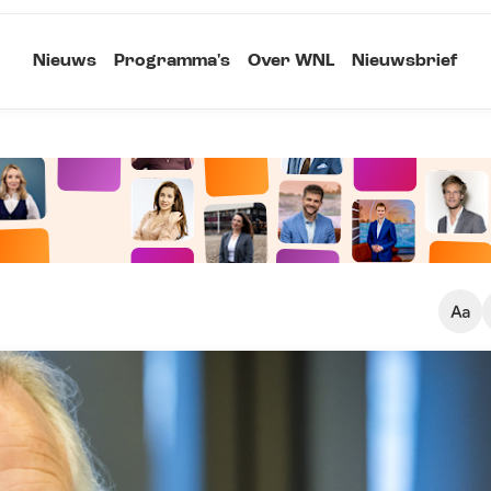
Nieuws
Programma's
Over WNL
Nieuwsbrief
Klein
Kopieer link
Standaard
Groot