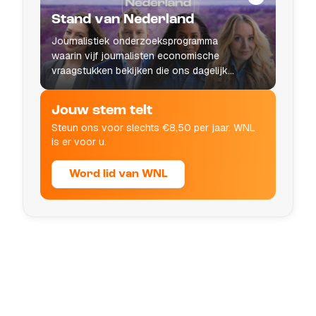
Stand van Nederland
Journalistiek onderzoeksprogramma
waarin vijf journalisten economische
vraagstukken bekijken die ons dagelijks
leven raken.
Jouw stem telt
Steun ons voor slechts €8,50 per jaar. WNL
is er voor u.
Word lid van WNL