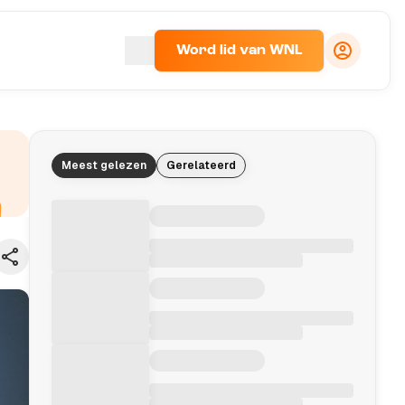
Word lid van WNL
Meest gelezen
Gerelateerd