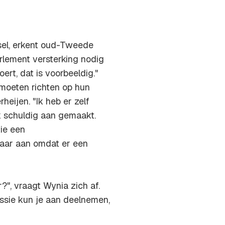
lsel, erkent oud-Tweede
rlement versterking nodig
ert, dat is voorbeeldig."
 moeten richten op hun
rheijen. "Ik heb er zelf
k schuldig aan gemaakt.
tie een
daar aan omdat er een
r?", vraagt Wynia zich af.
ussie kun je aan deelnemen,