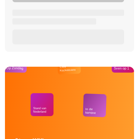
Café
Op Zondag
Sven op 1
Kockelmann
Stand van
In de
Nederland
kantine