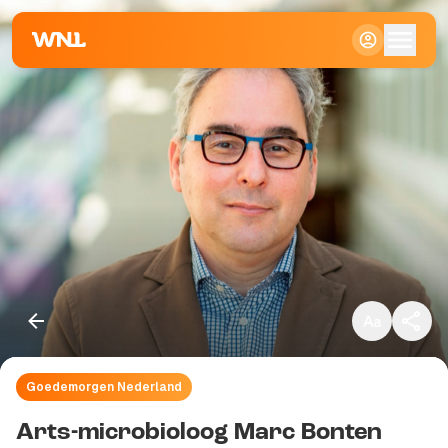
Klein
Standaard
Groot
Goedemorgen Nederland
Kopieer link
Arts-microbioloog Marc Bonten