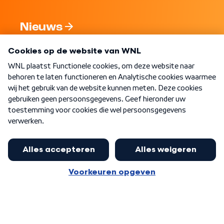
Nieuws
Programma's
Over WNL
Nieuwsbrief
Word Lid
Meer WNL voor jou
Eerste Kamer akkoord met begroting
van minister Sjoerdsma