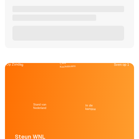
Café
Op Zondag
Sven op 1
Kockelmann
Stand van
In de
Nederland
kantine
Steun WNL