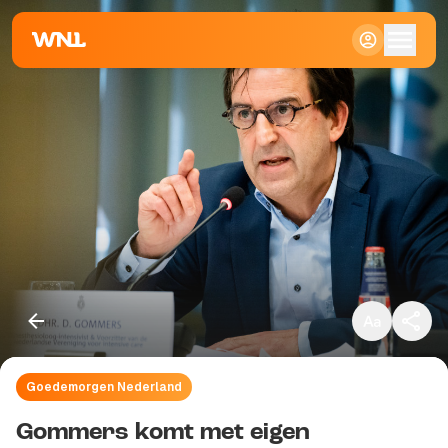
Klein
Standaard
Groot
Goedemorgen Nederland
Kopieer link
Gommers komt met eigen