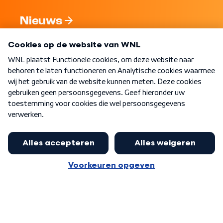
Nieuws
Programma's
Over WNL
Nieuwsbrief
Word Lid
Meer WNL voor jou
Eerste Kamer akkoord met begroting
van minister Sjoerdsma
Algemene voorwaarden
Cookie-instellingen