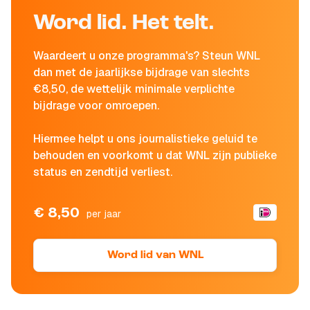
Word lid. Het telt.
Waardeert u onze programma's? Steun WNL
dan met de jaarlijkse bijdrage van slechts
€8,50, de wettelijk minimale verplichte
bijdrage voor omroepen.
Hiermee helpt u ons journalistieke geluid te
behouden en voorkomt u dat WNL zijn publieke
status en zendtijd verliest.
€ 8,50
per jaar
Word lid van WNL