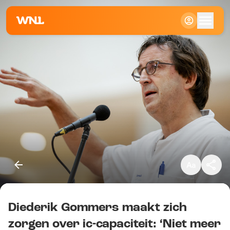
Klein
Standaard
Groot
Diederik Gommers maakt zich
Kopieer link
zorgen over ic-capaciteit: ‘Niet meer