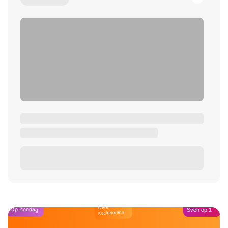
Café
Op Zondag
Sven op 1
Kockelmann