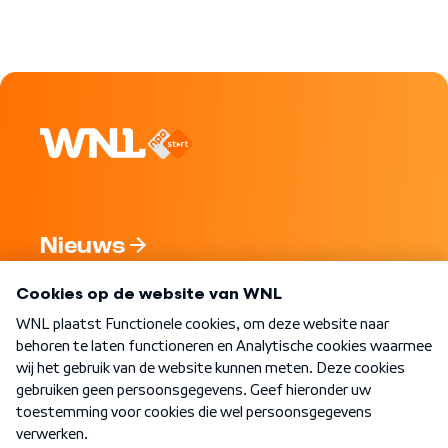
Nieuws
Programma's
Over WNL
Nieuwsbrief
Word Lid