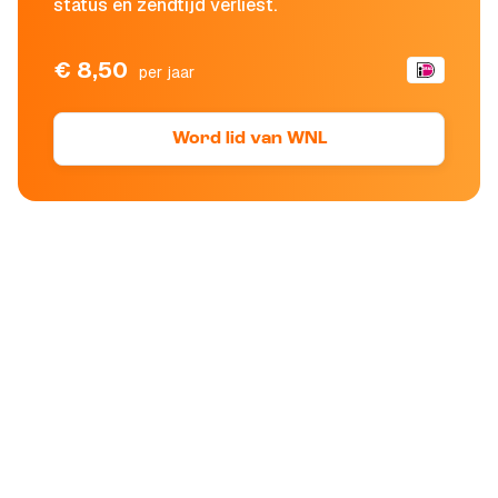
status en zendtijd verliest.
€ 8,50
per jaar
Word lid van WNL