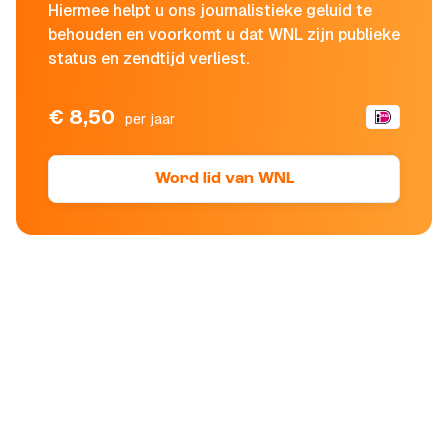
Hiermee helpt u ons journalistieke geluid te
behouden en voorkomt u dat WNL zijn publieke
status en zendtijd verliest.
€ 8,50
per jaar
Word lid van WNL