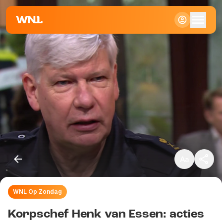
Klein
Standaard
Groot
WNL Op Zondag
Kopieer link
Korpschef Henk van Essen: acties