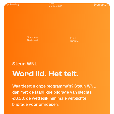
Café
Op Zondag
Sven op 1
Kockelmann
Stand van
In de
Nederland
kantine
Steun WNL
Word lid. Het telt.
Waardeert u onze programma's? Steun WNL
dan met de jaarlijkse bijdrage van slechts
€8,50, de wettelijk minimale verplichte
bijdrage voor omroepen.