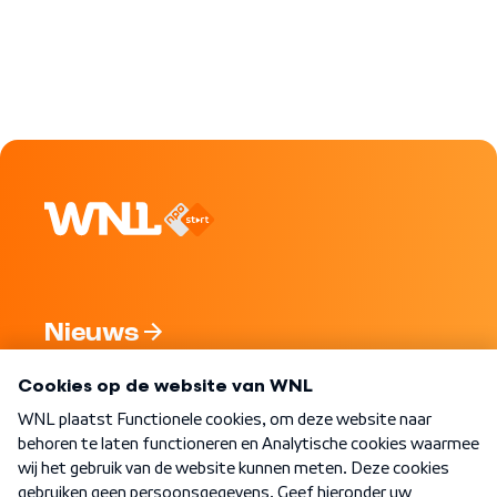
Nieuws
Programma's
Over WNL
Nieuwsbrief
Word Lid