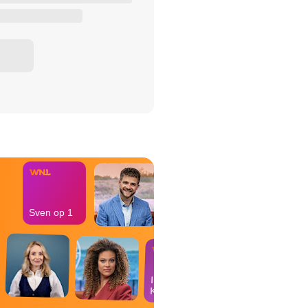
het Misdaad-
bureau
Sven op 1
In de
Kantine