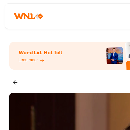
Word Lid. Het Telt
Lees meer