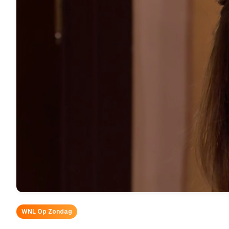
WNL Op Zondag