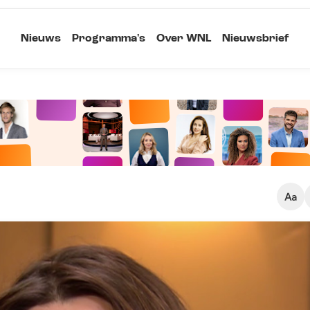
Nieuws
Programma's
Over WNL
Nieuwsbrief
Klein
Kopieer link
Standaard
Groot