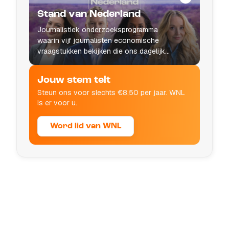
Stand van Nederland
Journalistiek onderzoeksprogramma
waarin vijf journalisten economische
vraagstukken bekijken die ons dagelijks
leven raken.
Jouw stem telt
Steun ons voor slechts €8,50 per jaar. WNL
is er voor u.
Word lid van WNL