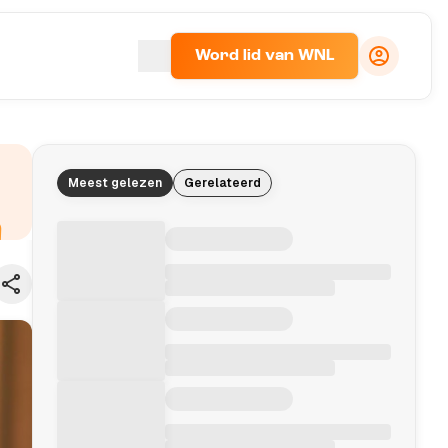
Word lid van WNL
Meest gelezen
Gerelateerd