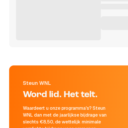
Steun WNL
Word lid. Het telt.
Waardeert u onze programma's? Steun
WNL dan met de jaarlijkse bijdrage van
slechts €8,50, de wettelijk minimale