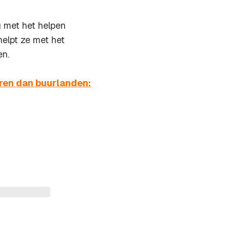
g met het helpen
helpt ze met het
en.
ren dan buurlanden: