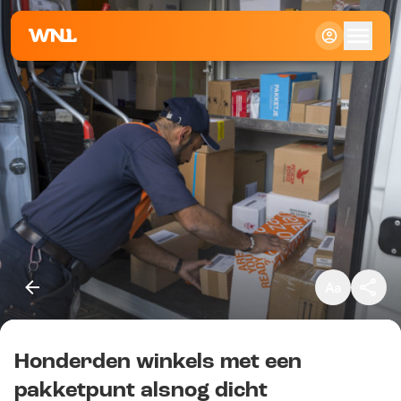
Klein
Standaard
Groot
Honderden winkels met een
Kopieer link
pakketpunt alsnog dicht