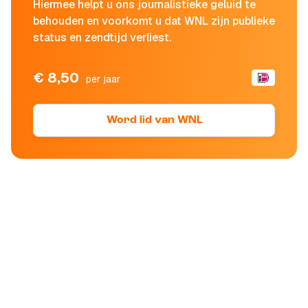
Hiermee helpt u ons journalistieke geluid te
behouden en voorkomt u dat WNL zijn publieke
status en zendtijd verliest.
€ 8,50
per jaar
Word lid van WNL