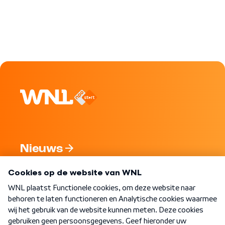
Nieuws
Programma's
Over WNL
Nieuwsbrief
Word Lid