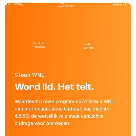
Café
Op Zondag
Sven op 1
Kockelmann
Stand van
In de
Nederland
kantine
Steun WNL
Word lid. Het telt.
Waardeert u onze programma's? Steun WNL
dan met de jaarlijkse bijdrage van slechts
€8,50, de wettelijk minimale verplichte
bijdrage voor omroepen.