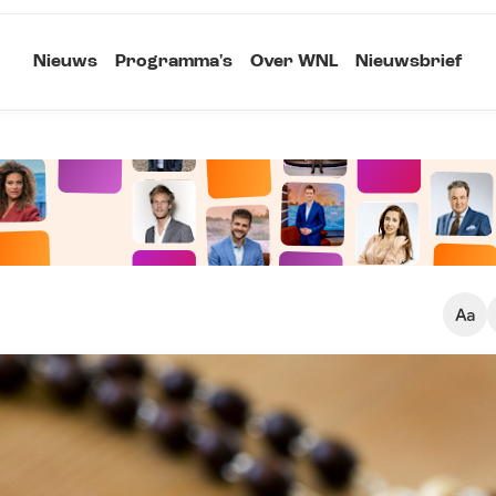
Nieuws
Programma's
Over WNL
Nieuwsbrief
Klein
Kopieer link
Standaard
Groot