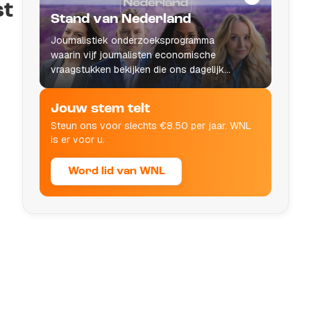
st
Stand van Nederland
Journalistiek onderzoeksprogramma
waarin vijf journalisten economische
vraagstukken bekijken die ons dagelijks
leven raken.
Jouw stem telt
Steun ons voor slechts €8,50 per jaar. WNL
is er voor u.
Word lid van WNL