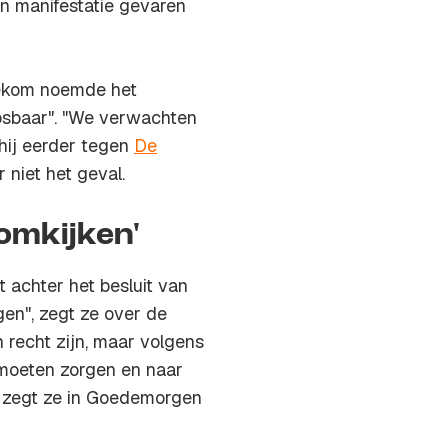
’n manifestatie gevaren
tekom noemde het
oosbaar". "We verwachten
 hij eerder tegen
De
 niet het geval.
 omkijken'
 achter het besluit van
ggen", zegt ze over de
 recht zijn, maar volgens
r moeten zorgen en naar
", zegt ze in Goedemorgen