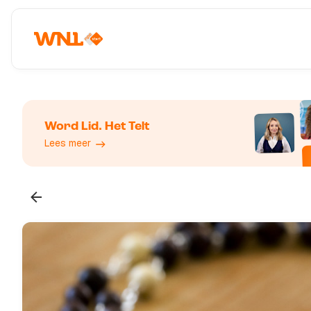
Word Lid. Het Telt
Lees meer