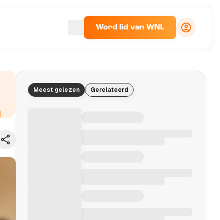
Word lid van WNL
Meest gelezen
Gerelateerd