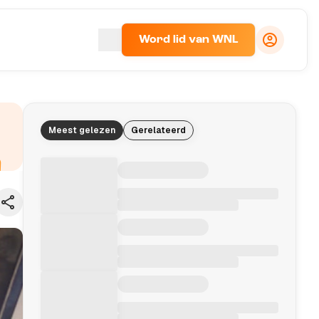
Word lid van WNL
Meest gelezen
Gerelateerd