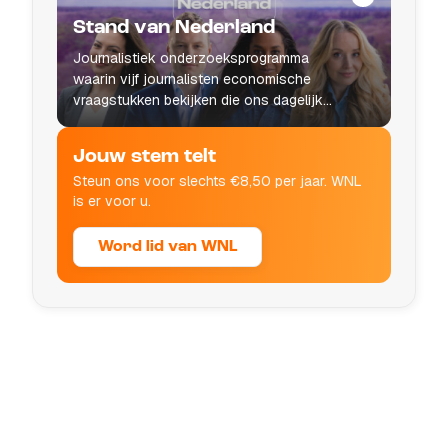
Stand van Nederland
Journalistiek onderzoeksprogramma
waarin vijf journalisten economische
vraagstukken bekijken die ons dagelijks
leven raken.
Jouw stem telt
Steun ons voor slechts €8,50 per jaar. WNL
is er voor u.
Word lid van WNL