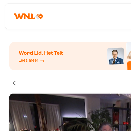
Word Lid. Het Telt
Lees meer