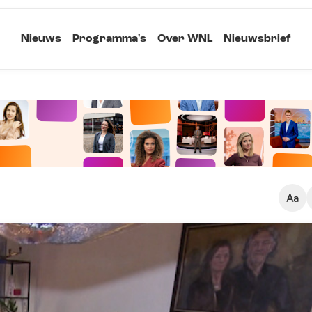
Nieuws
Programma's
Over WNL
Nieuwsbrief
Klein
Kopieer link
Standaard
Groot