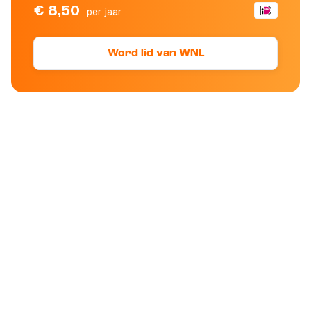
€ 8,50
per jaar
Word lid van WNL