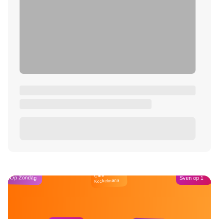
Café
Op Zondag
Sven op 1
Kockelmann