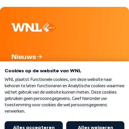
Nieuws
Programma's
Over WNL
Nieuwsbrief
Word Lid