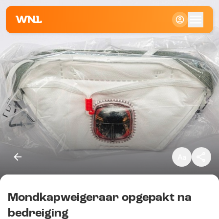
Klein
Standaard
Groot
Mondkapweigeraar opgepakt na
Kopieer link
bedreiging