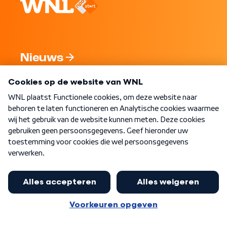
Nieuws
Programma's
Over WNL
Nieuwsbrief
Word Lid