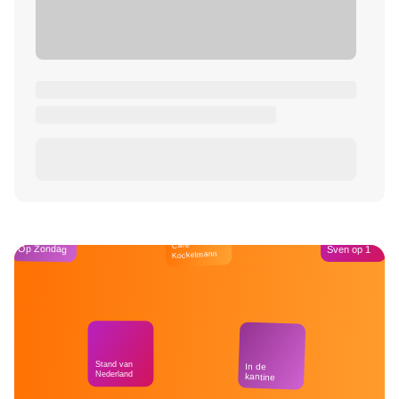
Café
Op Zondag
Sven op 1
Kockelmann
Stand van
In de
Nederland
kantine