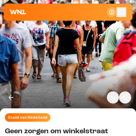
Klein
Standaard
Groot
Stand van Nederland
Kopieer link
Geen zorgen om winkelstraat