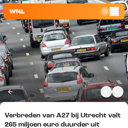
Klein
Standaard
Groot
Verbreden van A27 bij Utrecht valt
Kopieer link
265 miljoen euro duurder uit