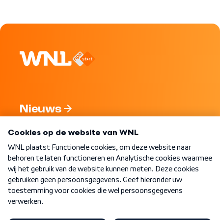
Nieuws
Programma's
Over WNL
Nieuwsbrief
Word Lid