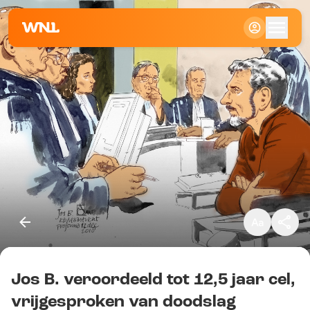
Klein
Standaard
Groot
Jos B. veroordeeld tot 12,5 jaar cel,
Kopieer link
vrijgesproken van doodslag