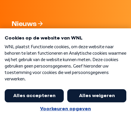
Nieuws
Programma's
Over WNL
Nieuwsbrief
Word Lid
Meer WNL voor jou