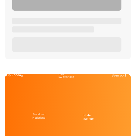
Café
Op Zondag
Sven op 1
Kockelmann
Stand van
In de
Nederland
kantine