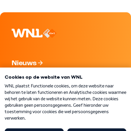
Nieuws
Programma's
Over WNL
Nieuwsbrief
Word Lid