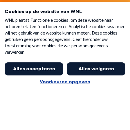
Programma's
Over WNL
Nieuwsbrief
Word Lid
Meer WNL voor jou
Eerste Kamer akkoord met begroting
van minister Sjoerdsma
Algemene voorwaarden
Cookie-instellingen
Privacy statement