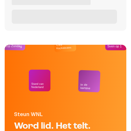
Café
Op Zondag
Sven op 1
Kockelmann
Stand van
In de
Nederland
kantine
Steun WNL
Word lid. Het telt.