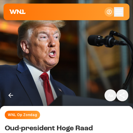
Klein
Standaard
Groot
WNL Op Zondag
Kopieer link
Oud-president Hoge Raad