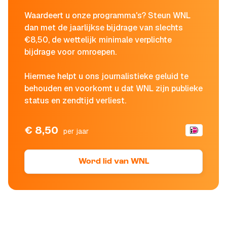
Waardeert u onze programma's? Steun WNL
dan met de jaarlijkse bijdrage van slechts
€8,50, de wettelijk minimale verplichte
bijdrage voor omroepen.
Hiermee helpt u ons journalistieke geluid te
behouden en voorkomt u dat WNL zijn publieke
status en zendtijd verliest.
€ 8,50
per jaar
Word lid van WNL