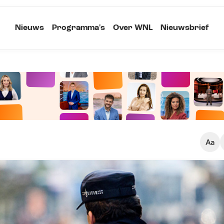
Nieuws
Programma's
Over WNL
Nieuwsbrief
Klein
Kopieer link
Standaard
Groot