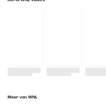
Korte WNL video's
Meer van WNL