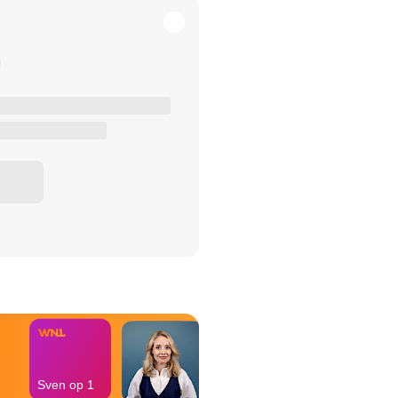
het Misdaad-
bureau
Sven op 1