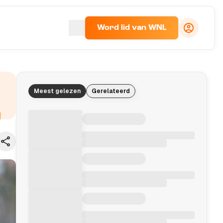
Word lid van WNL
Meest gelezen
Gerelateerd