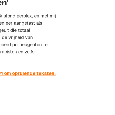
en'
k stond perplex, en met mij
en eer aangetast als
euit die totaal
 de vrijheid van
beerd politieagenten te
racisten en zelfs
J1 om opruiende teksten: