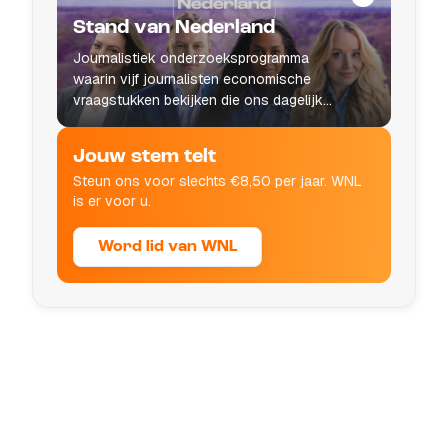
Stand van Nederland
Journalistiek onderzoeksprogramma
waarin vijf journalisten economische
vraagstukken bekijken die ons dagelijks
leven raken.
Jouw stem telt
Steun ons voor slechts €8,50 per jaar. WNL
is er voor u.
Word lid van WNL