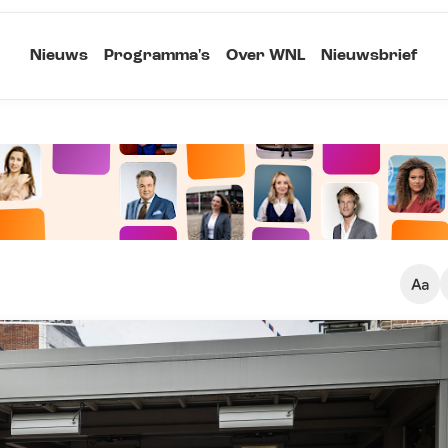
Nieuws
Programma's
Over WNL
Nieuwsbrief
Klein
Kopieer link
Standaard
Groot