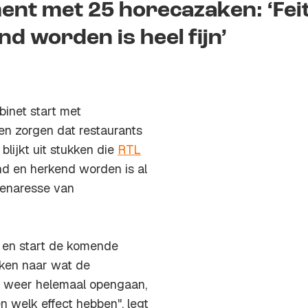
ent met 25 horecazaken: ‘Fei
d worden is heel fijn’
binet start met
nen zorgen dat restaurants
lijkt uit stukken die
RTL
d en herkend worden is al
genaresse van
 en start de komende
ijken naar wat de
en weer helemaal opengaan,
 welk effect hebben", legt