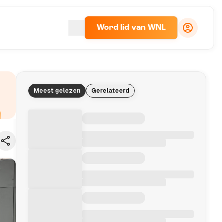
Word lid van WNL
Meest gelezen
Gerelateerd