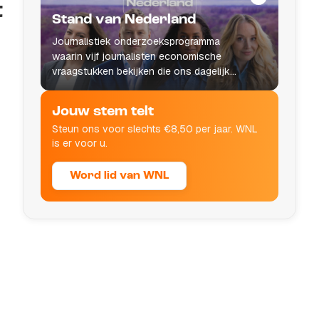
t
Stand van Nederland
Journalistiek onderzoeksprogramma
waarin vijf journalisten economische
vraagstukken bekijken die ons dagelijks
leven raken.
Jouw stem telt
Steun ons voor slechts €8,50 per jaar. WNL
is er voor u.
Word lid van WNL