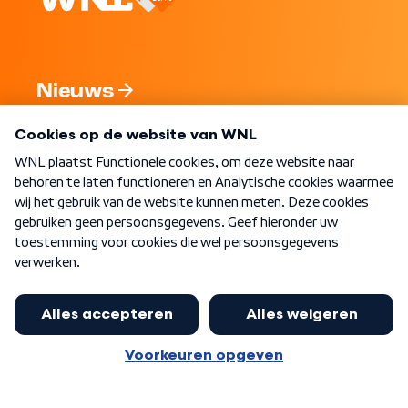
Nieuws
Programma's
Over WNL
Nieuwsbrief
Word Lid