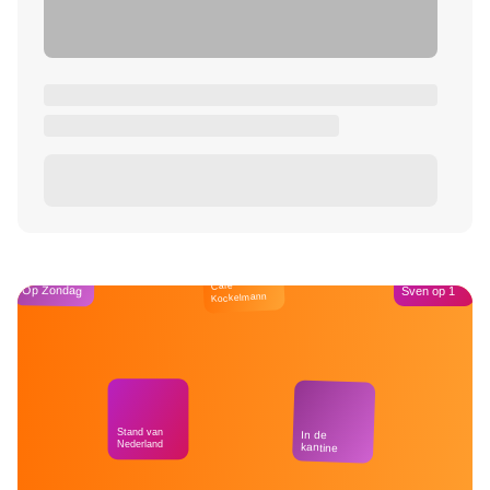
Café
Op Zondag
Sven op 1
Kockelmann
Stand van
In de
Nederland
kantine