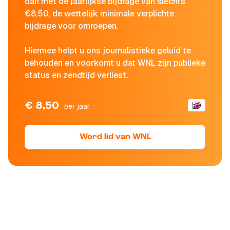
dan met de jaarlijkse bijdrage van slechts
€8,50, de wettelijk minimale verplichte
bijdrage voor omroepen.
Hiermee helpt u ons journalistieke geluid te
behouden en voorkomt u dat WNL zijn publieke
status en zendtijd verliest.
€ 8,50
per jaar
Word lid van WNL