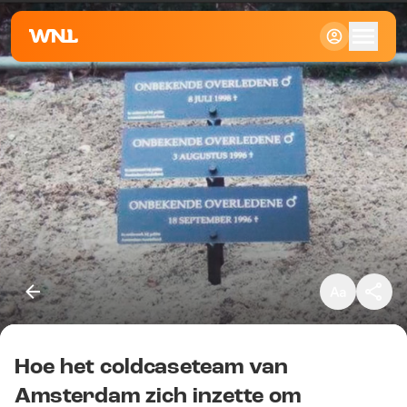
Klein
Standaard
Groot
Hoe het coldcaseteam van
Kopieer link
Amsterdam zich inzette om