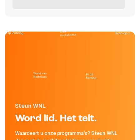
Café
Op Zondag
Sven op 1
Kockelmann
Stand van
In de
Nederland
kantine
Steun WNL
Word lid. Het telt.
Waardeert u onze programma's? Steun WNL