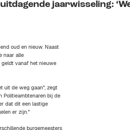
p uitdagende jaarwisseling: ‘W
agend oud en nieuw. Naast
 naar alle
, geldt vanaf het nieuwe
et uit de weg gaan", zegt
Politieambtenaren bij de
r dat dit een lastige
len er zijn."
rschillende burgemeesters