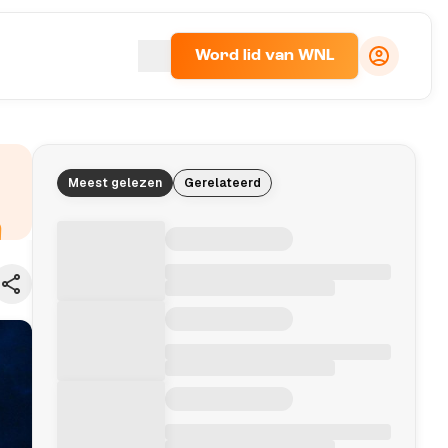
Word lid van WNL
Meest gelezen
Gerelateerd