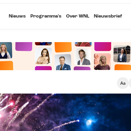
Nieuws
Programma's
Over WNL
Nieuwsbrief
Klein
Kopieer link
Standaard
Groot