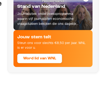
e
Stand van Nederland
Journalistiek onderzoeksprogramma
waarin vijf journalisten economische
vraagstukken bekijken die ons dagelijks
leven raken.
Jouw stem telt
Steun ons voor slechts €8,50 per jaar. WNL
is er voor u.
Word lid van WNL