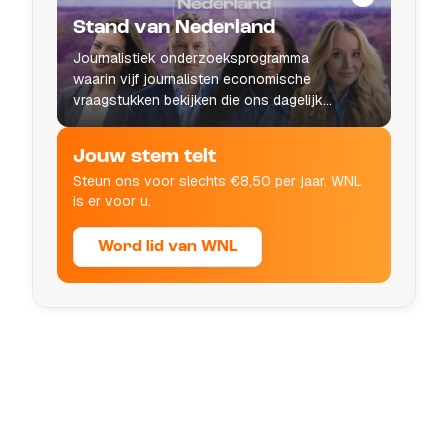
Stand van Nederland
Journalistiek onderzoeksprogramma
waarin vijf journalisten economische
vraagstukken bekijken die ons dagelijks
leven raken.
Jouw stem telt
Steun ons voor slechts €8,50 per jaar. WNL
is er voor u.
Word lid van WNL