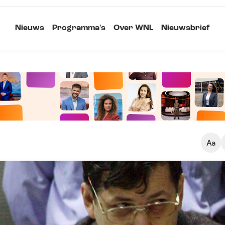
Nieuws
Programma's
Over WNL
Nieuwsbrief
Klein
Kopieer link
Standaard
Groot