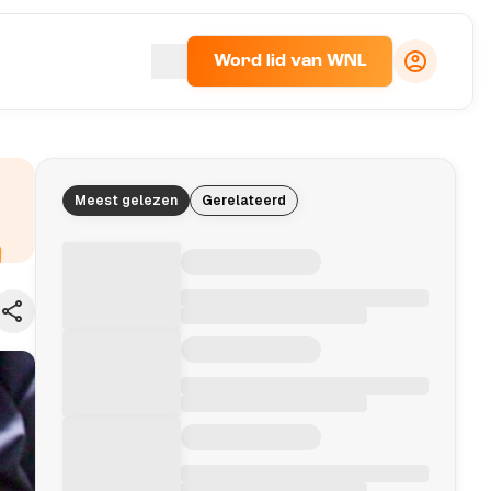
Word lid van WNL
Meest gelezen
Gerelateerd