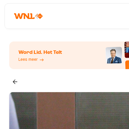
Word Lid. Het Telt
Lees meer